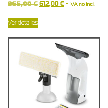
965,00
€
612,00
€
* IVA no incl.
Ver detalles