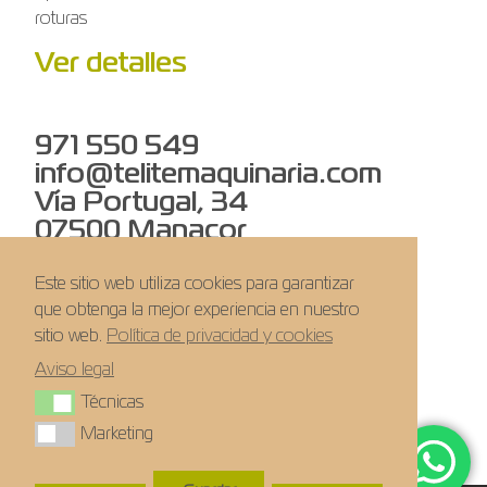
roturas
Ver detalles
971 550 549
info@telitemaquinaria.com
Vía Portugal, 34
07500 Manacor
Este sitio web utiliza cookies para garantizar
Novedades
que obtenga la mejor experiencia en nuestro
Sobre nosotros
sitio web.
Política de privacidad y cookies
Trabaja con nosotros
Aviso legal
Técnicas
Técnicas
Marketing
Marketing