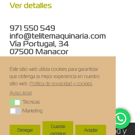
Ver detalles
971 550 549
info@telitemaquinaria.com
Vía Portugal, 34
07500 Manacor
Este sitio web utiliza cookies para garantizar
Novedades
que obtenga la mejor experiencia en nuestro
Sobre nosotros
sitio web.
Política de privacidad y cookies
Trabaja con nosotros
Aviso legal
Técnicas
Técnicas
Marketing
Marketing
Guardar
Aviso legal
–
Politica de privacidad y
Denegar
Aceptar
cambios