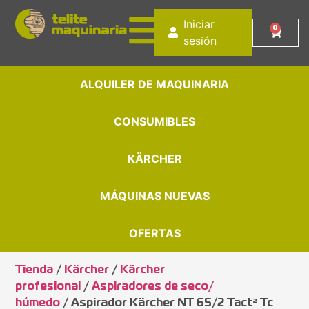
Iniciar
0
sesión
ALQUILER DE MAQUINARIA
CONSUMIBLES
KÄRCHER
MÁQUINAS NUEVAS
OFERTAS
Tienda
/
Kärcher
/
Kärcher
profesional
/
Aspiradores de seco/
húmedo
/ Aspirador Kärcher NT 65/2 Tact² Tc